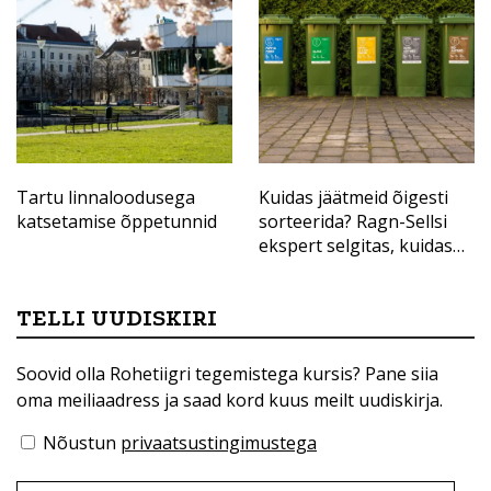
Tartu linnaloodusega
Kuidas jäätmeid õigesti
katsetamise õppetunnid
sorteerida? Ragn-Sellsi
ekspert selgitas, kuidas
anda materjalidele uus
elu
TELLI UUDISKIRI
Soovid olla Rohetiigri tegemistega kursis? Pane siia
oma meiliaadress ja saad kord kuus meilt uudiskirja.
Nõustun
privaatsustingimustega