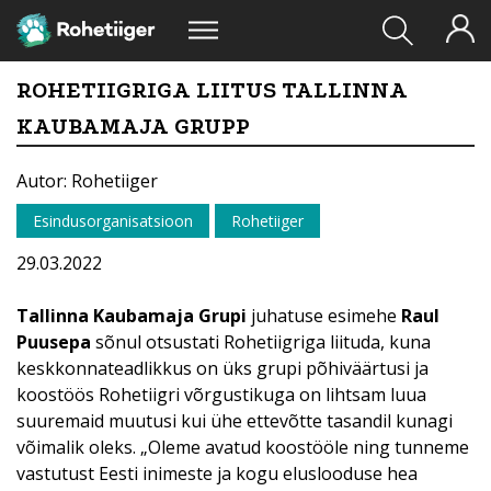
ROHETIIGRIGA LIITUS TALLINNA
KAUBAMAJA GRUPP
Autor: Rohetiiger
Esindusorganisatsioon
Rohetiiger
29.03.2022
Tallinna Kaubamaja Grupi
juhatuse esimehe
Raul
Puusepa
sõnul otsustati Rohetiigriga liituda, kuna
keskkonnateadlikkus on üks grupi põhiväärtusi ja
koostöös Rohetiigri võrgustikuga on lihtsam luua
suuremaid muutusi kui ühe ettevõtte tasandil kunagi
võimalik oleks. „Oleme avatud koostööle ning tunneme
vastutust Eesti inimeste ja kogu eluslooduse hea