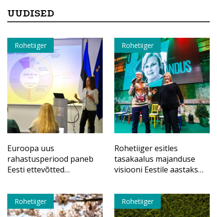
UUDISED
Rohetiiger
Rohetiiger
Euroopa uus
Rohetiiger esitles
rahastusperiood paneb
tasakaalus majanduse
Eesti ettevõtted
visiooni Eestile aastaks
tugevamasse
2040
konkurentsi
Rohetiiger
Rohetiiger