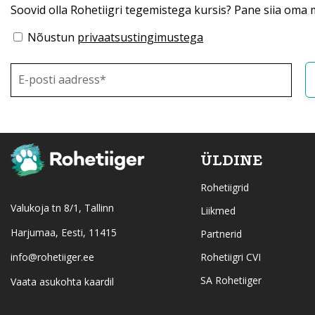
Soovid olla Rohetiigri tegemistega kursis? Pane siia oma m
Nõustun
privaatsustingimustega
ÜLDINE
Rohetiigrid
Valukoja tn 8/1, Tallinn
Liikmed
Harjumaa, Eesti, 11415
Partnerid
info@rohetiiger.ee
Rohetiigri CVI
SA Rohetiiger
Vaata asukohta kaardil