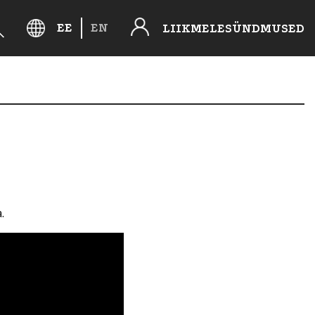
EE
EN
LIIKMELE
SÜNDMUSED
.