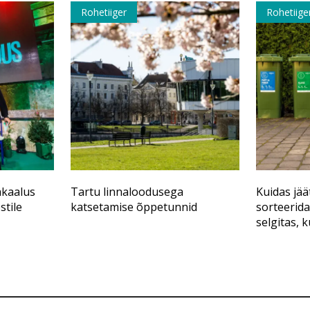
Rohetiiger
Rohetiige
akaalus
Tartu linnaloodusega
Kuidas jää
stile
katsetamise õppetunnid
sorteerida
selgitas, 
materjalid