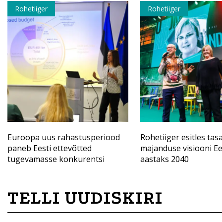
Rohetiiger
Rohetiiger
Euroopa uus rahastusperiood
Rohetiiger esitles tas
paneb Eesti ettevõtted
majanduse visiooni Ee
tugevamasse konkurentsi
aastaks 2040
TELLI UUDISKIRI