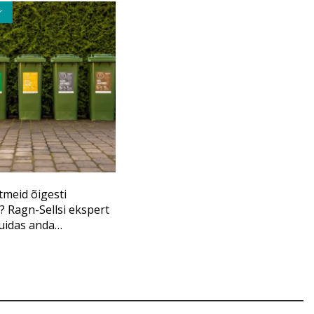
r
tmeid õigesti
? Ragn-Sellsi ekspert
kuidas anda
ele uus elu