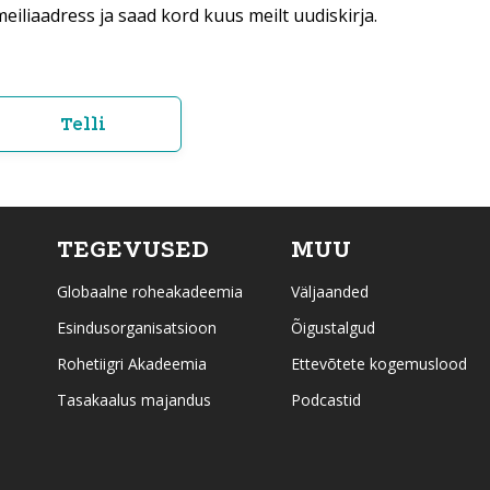
eiliaadress ja saad kord kuus meilt uudiskirja.
TEGEVUSED
MUU
Globaalne roheakadeemia
Väljaanded
Esindusorganisatsioon
Õigustalgud
Rohetiigri Akadeemia
Ettevõtete kogemuslood
Tasakaalus majandus
Podcastid