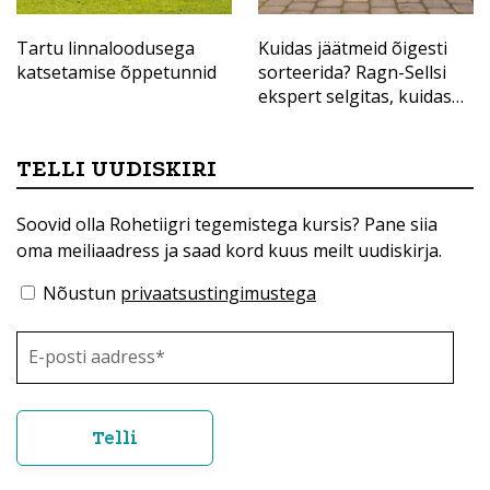
Tartu linnaloodusega
Kuidas jäätmeid õigesti
katsetamise õppetunnid
sorteerida? Ragn-Sellsi
ekspert selgitas, kuidas
anda materjalidele uus
elu
TELLI UUDISKIRI
Soovid olla Rohetiigri tegemistega kursis? Pane siia
oma meiliaadress ja saad kord kuus meilt uudiskirja.
Nõustun
privaatsustingimustega