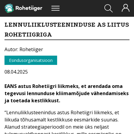
LENNULIIKLUSTEENINDUSE AS LIITUS
ROHETIIGRIGA
Autor: Rohetiiger
Esindusorganisatsioon
08.04.2025
EANS astus Rohetiigri liikmeks, et arendada oma
tegevusi lennunduse kliimamõjude vähendamiseks
ja toetada kestlikkust.
“Lennuliiklusteenindus astus Rohetiigri liikmeks, et
liikuda tõhusamalt kestlikkuse eesmärkide suunas.
Alanud strateegiaperioodil on meie üks neljast