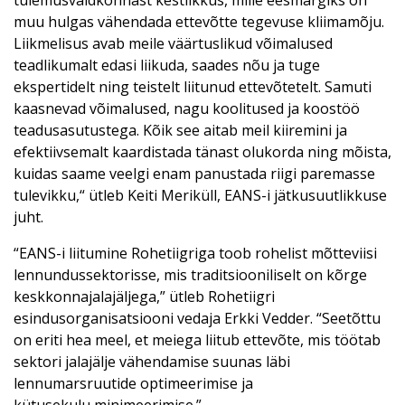
tulemusvaldkonnast kestlikkus, mille eesmärgiks on
muu hulgas vähendada ettevõtte tegevuse kliimamõju.
Liikmelisus avab meile väärtuslikud võimalused
teadlikumalt edasi liikuda, saades nõu ja tuge
ekspertidelt ning teistelt liitunud ettevõtetelt. Samuti
kaasnevad võimalused, nagu koolitused ja koostöö
teadusasutustega. Kõik see aitab meil kiiremini ja
efektiivsemalt kaardistada tänast olukorda ning mõista,
kuidas saame veelgi enam panustada riigi paremasse
tulevikku,“ ütleb Keiti Meriküll, EANS-i jätkusuutlikkuse
juht.
“EANS-i liitumine Rohetiigriga toob rohelist mõtteviisi
lennundussektorisse, mis traditsiooniliselt on kõrge
keskkonnajalajäljega,” ütleb Rohetiigri
esindusorganisatsiooni vedaja Erkki Vedder. “Seetõttu
on eriti hea meel, et meiega liitub ettevõte, mis töötab
sektori jalajälje vähendamise suunas läbi
lennumarsruutide optimeerimise ja