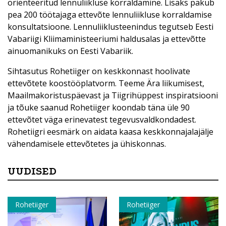
orienteeritud lennuliikluse korraldamine. Lisaks pakub
pea 200 töötajaga ettevõte lennuliikluse korraldamise
konsultatsioone. Lennuliiklusteenindus tegutseb Eesti
Vabariigi Kliimaministeeriumi haldusalas ja ettevõtte
ainuomanikuks on Eesti Vabariik.
Sihtasutus Rohetiiger on keskkonnast hoolivate
ettevõtete koostööplatvorm. Teeme Ära liikumisest,
Maailmakoristuspäevast ja Tiigrihüppest inspiratsiooni
ja tõuke saanud Rohetiiger koondab täna üle 90
ettevõtet väga erinevatest tegevusvaldkondadest.
Rohetiigri eesmärk on aidata kaasa keskkonnajalajälje
vähendamisele ettevõtetes ja ühiskonnas.
UUDISED
Rohetiiger
Rohetiiger