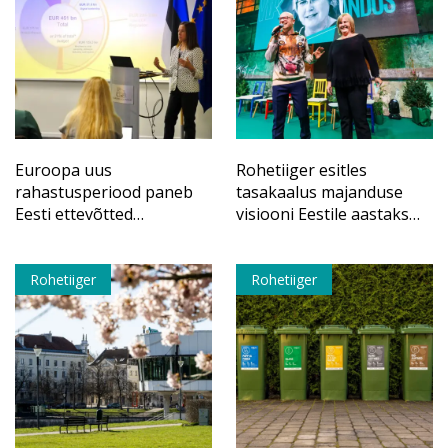
Euroopa uus
Rohetiiger esitles
rahastusperiood paneb
tasakaalus majanduse
Eesti ettevõtted
visiooni Eestile aastaks
tugevamasse
2040
konkurentsi
Rohetiiger
Rohetiiger