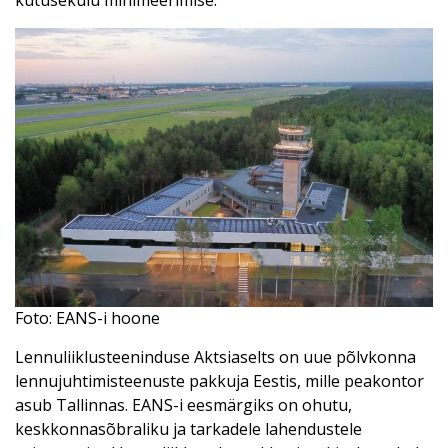
kütusekulu minimeerimise.”
Foto: EANS-i hoone
Lennuliiklusteeninduse Aktsiaselts on uue põlvkonna
lennujuhtimisteenuste pakkuja Eestis, mille peakontor
asub Tallinnas. EANS-i eesmärgiks on ohutu,
keskkonnasõbraliku ja tarkadele lahendustele