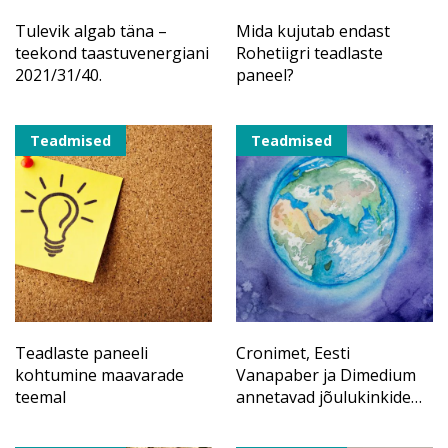
Tulevik algab täna –
Mida kujutab endast
teekond taastuvenergiani
Rohetiigri teadlaste
2021/31/40.
paneel?
Teadmised
Teadmised
Teadlaste paneeli
Cronimet, Eesti
kohtumine maavarade
Vanapaber ja Dimedium
teemal
annetavad jõulukinkide
raha Rohetiigri
projektides osalevatele