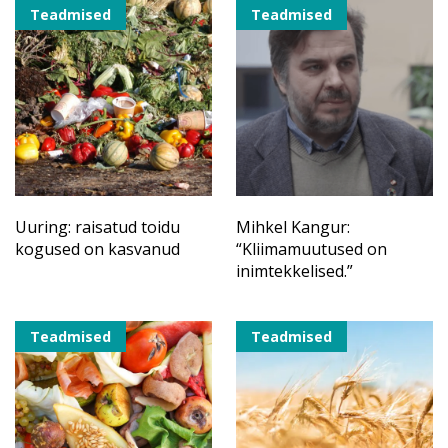
teadlastele
Teadmised
Teadmised
Uuring: raisatud toidu
Mihkel Kangur:
kogused on kasvanud
“Kliimamuutused on
inimtekkelised.”
Teadmised
Teadmised