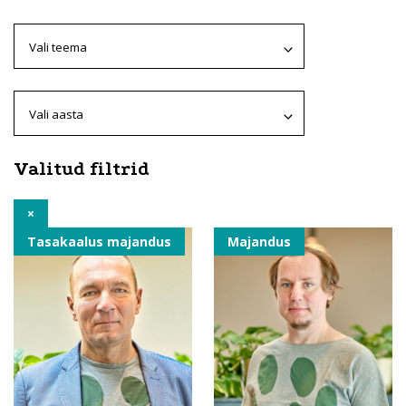
Valitud filtrid
×
Tasakaalus majandus
Majandus