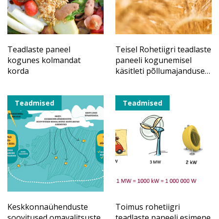
Teadlaste paneel
Teisel Rohetiigri teadlaste
kogunes kolmandat
paneeli kogunemisel
korda
käsitleti põllumajanduse
teemasid
Teadmised
Teadmised
Keskkonnaühenduste
Toimus rohetiigri
soovitused omavalitsuste
teadlaste paneeli esimene