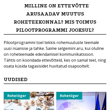
MILLINE ON ETTEVÕTTE
ARUSAADAV MUUTUS
ROHETEEKONNAL? MIS TOIMUS
PILOOTPROGRAMMI JOOKSUL?
Pilootprogrammi toel tekkis rohemuutuste teemale
uusi nüansse ja tahke. Saime selgemini aru, kui oluline
on roheteemade edendamisel kommunikatsioon.
Tähtis on koondada ettevõtteid, kes on samal teel, ning
osata küsida tagasisidet huvitatud osapooltelt.
UUDISED
Rohetiiger
Rohetiiger