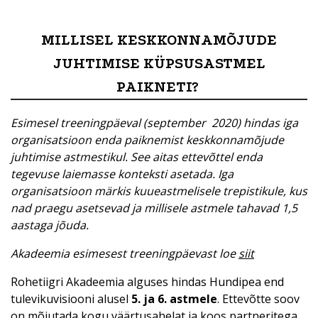
MILLISEL KESKKONNAMÕJUDE
JUHTIMISE KÜPSUSASTMEL
PAIKNETI?
Esimesel treeningpäeval (september 2020) hindas iga
organisatsioon enda paiknemist keskkonnamõjude
juhtimise astmestikul. See aitas ettevõttel enda
tegevuse laiemasse konteksti asetada. Iga
organisatsioon märkis kuueastmelisele trepistikule, kus
nad praegu asetsevad ja millisele astmele tahavad 1,5
aastaga jõuda.
Akadeemia esimesest treeningpäevast loe
siit
Rohetiigri Akadeemia alguses hindas Hundipea end
tulevikuvisiooni alusel
5. ja 6. astmele
. Ettevõtte soov
on mõjutada kogu väärtusahelat ja koos partneritega