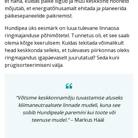
et näha, kuidas päike liigub ja muu keskkond hooneid
mõjutab, et energiatõhusamalt ehitada ja planeerida
päikesepaneelide paiknemist.
Hundipea üks eesmärk on luua tulevane linnaosa
ringmajanduse põhimõtetel. Tunnetus oli, et see saab
olema kõige keerulisem. Kuidas tekitada võimalikult
head keskkonda selleks, et tulevases piirkonnas oleks
ringmajandus igapäevaselt juurutatud? Seda kuni
prügisorteerimiseni välja.
“Võtsime keskkonnamõju tuvastamise aluseks
kliimaneutraalsete linnade mudeli, kuna see
sobib Hundipeale paremini kui toote või
teenuse mudel.”
– Markus Hääl