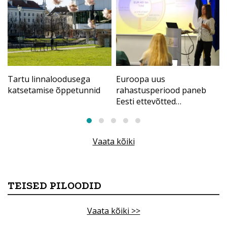
Tartu linnaloodusega
Euroopa uus
katsetamise õppetunnid
rahastusperiood paneb
Eesti ettevõtted
tugevamasse konkurentsi
Vaata kõiki
TEISED PILOODID
Vaata kõiki >>