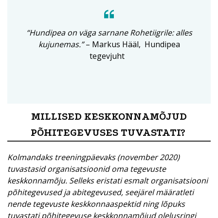
“Hundipea on väga sarnane Rohetiigrile: alles
kujunemas.”
– Markus Hääl,
Hundipea
tegevjuht
MILLISED KESKKONNAMÕJUD
PÕHITEGEVUSES TUVASTATI?
Kolmandaks treeningpäevaks (november 2020)
tuvastasid organisatsioonid oma tegevuste
keskkonnamõju. Selleks eristati esmalt organisatsiooni
põhitegevused ja abitegevused, seejärel määratleti
nende tegevuste keskkonnaaspektid ning lõpuks
tuvastati põhitegevuse keskkonnamõjud olelusringi