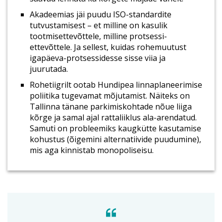
Akadeemias jäi puudu ISO-standardite
tutvustamisest – et milline on kasulik
tootmisettevõttele, milline protsessi-
ettevõttele. Ja sellest, kuidas rohemuutust
igapäeva-protsessidesse sisse viia ja
juurutada.
Rohetiigrilt ootab Hundipea linnaplaneerimise
poliitika tugevamat mõjutamist. Näiteks on
Tallinna tänane parkimiskohtade nõue liiga
kõrge ja samal ajal rattaliiklus ala-arendatud.
Samuti on probleemiks kaugkütte kasutamise
kohustus (õigemini alternatiivide puudumine),
mis aga kinnistab monopoliseisu.