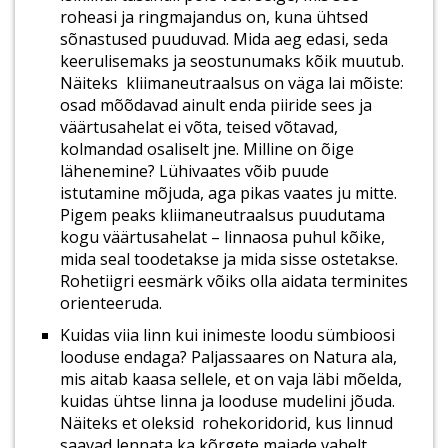
roheasi ja ringmajandus on, kuna ühtsed
sõnastused puuduvad. Mida aeg edasi, seda
keerulisemaks ja seostunumaks kõik muutub.
Näiteks kliimaneutraalsus on väga lai mõiste:
osad mõõdavad ainult enda piiride sees ja
väärtusahelat ei võta, teised võtavad,
kolmandad osaliselt jne. Milline on õige
lähenemine? Lühivaates võib puude
istutamine mõjuda, aga pikas vaates ju mitte.
Pigem peaks kliimaneutraalsus puudutama
kogu väärtusahelat – linnaosa puhul kõike,
mida seal toodetakse ja mida sisse ostetakse.
Rohetiigri eesmärk võiks olla aidata terminites
orienteeruda.
Kuidas viia linn kui inimeste loodu sümbioosi
looduse endaga? Paljassaares on Natura ala,
mis aitab kaasa sellele, et on vaja läbi mõelda,
kuidas ühtse linna ja looduse mudelini jõuda.
Näiteks et oleksid rohekoridorid, kus linnud
saavad lennata ka kõrgete majade vahelt.