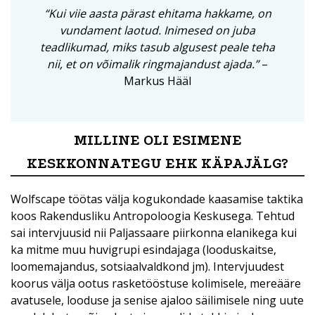
“Kui viie aasta pärast ehitama hakkame, on
vundament laotud. Inimesed on juba
teadlikumad, miks tasub algusest peale teha
nii, et on võimalik ringmajandust ajada.”
–
Markus Hääl
MILLINE OLI ESIMENE
KESKKONNATEGU EHK KÄPAJÄLG?
Wolfscape töötas välja kogukondade kaasamise taktika
koos Rakendusliku Antropoloogia Keskusega. Tehtud
sai intervjuusid nii Paljassaare piirkonna elanikega kui
ka mitme muu huvigrupi esindajaga (looduskaitse,
loomemajandus, sotsiaalvaldkond jm). Intervjuudest
koorus välja ootus rasketööstuse kolimisele, mereääre
avatusele, looduse ja senise ajaloo säilimisele ning uute