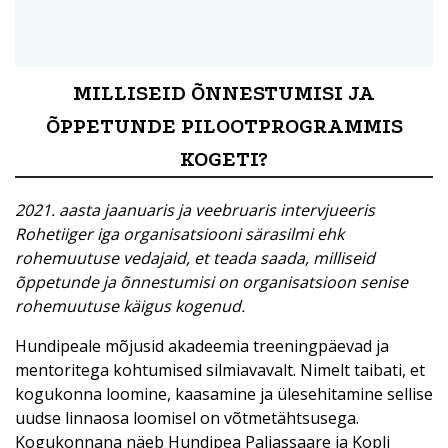
MILLISEID ÕNNESTUMISI JA
ÕPPETUNDE PILOOTPROGRAMMIS
KOGETI?
2021. aasta jaanuaris ja veebruaris intervjueeris
Rohetiiger iga organisatsiooni särasilmi ehk
rohemuutuse vedajaid, et teada saada, milliseid
õppetunde ja õnnestumisi on organisatsioon senise
rohemuutuse käigus kogenud.
Hundipeale mõjusid akadeemia treeningpäevad ja
mentoritega kohtumised silmiavavalt. Nimelt taibati, et
kogukonna loomine, kaasamine ja ülesehitamine sellise
uudse linnaosa loomisel on võtmetähtsusega.
Kogukonnana näeb Hundipea Paljassaare ja Kopli