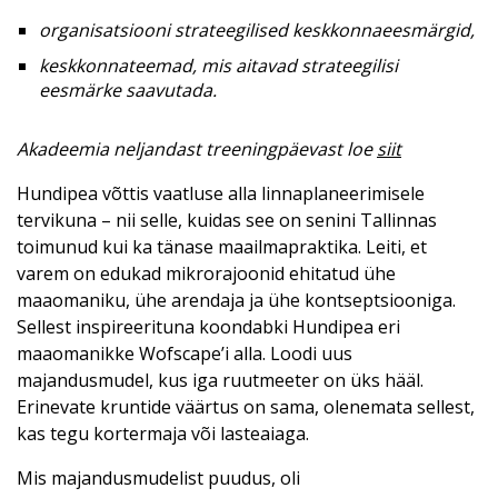
organisatsiooni strateegilised keskkonnaeesmärgid,
keskkonnateemad, mis aitavad strateegilisi
eesmärke saavutada.
Akadeemia neljandast treeningpäevast loe
siit
Hundipea võttis vaatluse alla linnaplaneerimisele
tervikuna – nii selle, kuidas see on senini Tallinnas
toimunud kui ka tänase maailmapraktika. Leiti, et
varem on edukad mikrorajoonid ehitatud ühe
maaomaniku, ühe arendaja ja ühe kontseptsiooniga.
Sellest inspireerituna koondabki Hundipea eri
maaomanikke Wofscape’i alla. Loodi uus
majandusmudel, kus iga ruutmeeter on üks hääl.
Erinevate kruntide väärtus on sama, olenemata sellest,
kas tegu kortermaja või lasteaiaga.
Mis majandusmudelist puudus, oli