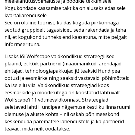
meelelahutusvõimaluste ja poodide tekkimisele.
Kogukondade kaasamise taktika on aluseks edasisele
kvartaliarendusele.
See on oluline tööriist, kuidas koguda piirkonnaga
seotud gruppidelt tagasisidet, seda rakendada ja teha
nii, et kogukond tunneks end kaasatuna, mitte pelgalt
informeerituna.
Lisaks lõi Wolfscape valdkondlikud strateegilised
plaanid, et kõik partnerid (maaomanikud, arendajad,
ehitajad, tehnoloogiapakkujad jt) teaksid Hundipea
ootusi ja eesmärke ning saaksid vastavaid põhimõtteid
ka ise ellu viia. Valdkondlikud strateegiad koos
eesmärkide ja mõõdikutega on koostatud lähtuvalt
Wolfscape’i 11 võtmevaldkonnast. Strateegiad
seletavad lahti Hundipea nägemuse kestliku linnaruumi
olemuse ja aluste kohta – nii oskab põhimeeskond
keskenduda parematele lahendustele ja ka partnerid
teavad, mida neilt oodatakse.