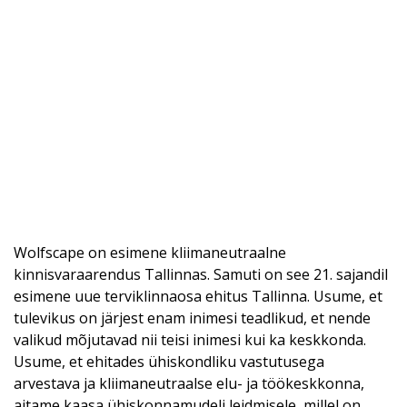
Wolfscape on esimene kliimaneutraalne
kinnisvaraarendus Tallinnas. Samuti on see 21. sajandil
esimene uue terviklinnaosa ehitus Tallinna. Usume, et
tulevikus on järjest enam inimesi teadlikud, et nende
valikud mõjutavad nii teisi inimesi kui ka keskkonda.
Usume, et ehitades ühiskondliku vastutusega
arvestava ja kliimaneutraalse elu- ja töökeskkonna,
aitame kaasa ühiskonnamudeli leidmisele, millel on