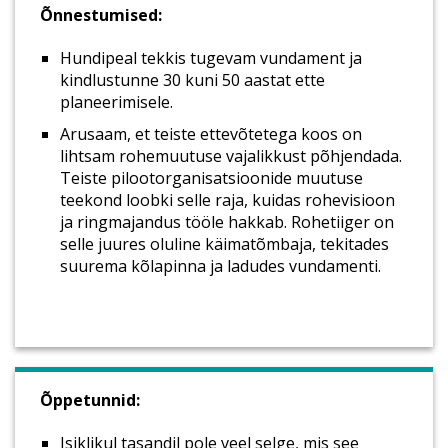
Õnnestumised:
Hundipeal tekkis tugevam vundament ja
kindlustunne 30 kuni 50 aastat ette
planeerimisele.
Arusaam, et teiste ettevõtetega koos on
lihtsam rohemuutuse vajalikkust põhjendada.
Teiste pilootorganisatsioonide muutuse
teekond loobki selle raja, kuidas rohevisioon
ja ringmajandus tööle hakkab. Rohetiiger on
selle juures oluline käimatõmbaja, tekitades
suurema kõlapinna ja ladudes vundamenti.
Õppetunnid:
Isiklikul tasandil pole veel selge, mis see