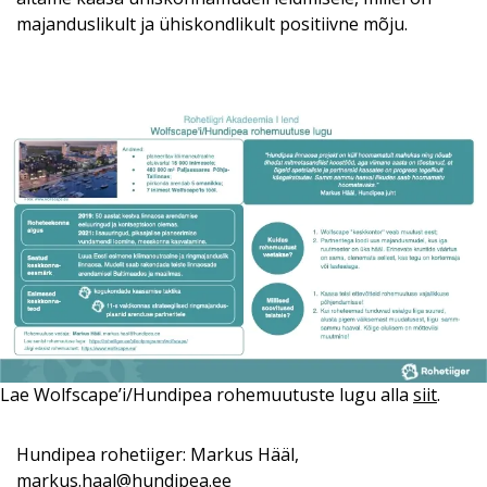
majanduslikult ja ühiskondlikult positiivne mõju.
Lae Wolfscape’i/Hundipea rohemuutuste lugu alla
siit
.
Hundipea rohetiiger: Markus Hääl,
markus.haal@hundipea.ee