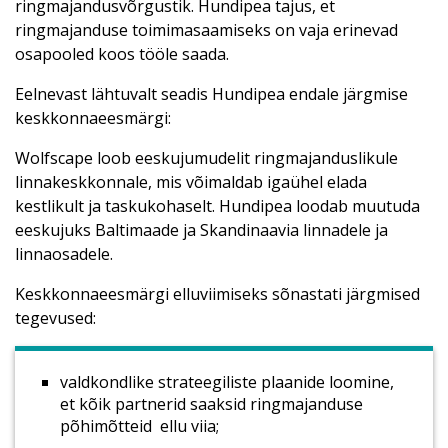
ringmajandusvõrgustik. Hundipea tajus, et
ringmajanduse toimimasaamiseks on vaja erinevad
osapooled koos tööle saada.
Eelnevast lähtuvalt seadis Hundipea endale järgmise
keskkonnaeesmärgi:
Wolfscape loob eeskujumudelit ringmajanduslikule
linnakeskkonnale, mis võimaldab igaühel elada
kestlikult ja taskukohaselt. Hundipea loodab muutuda
eeskujuks Baltimaade ja Skandinaavia linnadele ja
linnaosadele.
Keskkonnaeesmärgi elluviimiseks sõnastati järgmised
tegevused:
valdkondlike strateegiliste plaanide loomine,
et kõik partnerid saaksid ringmajanduse
põhimõtteid ellu viia;