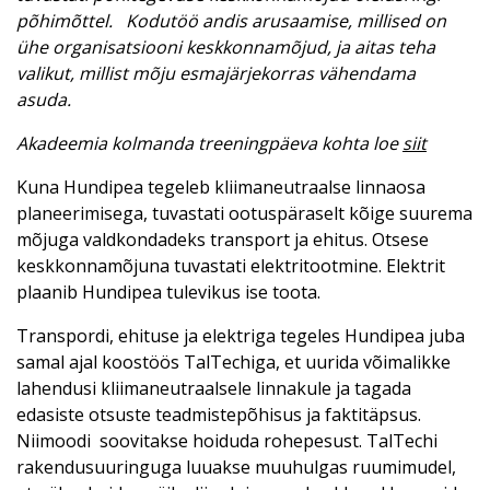
põhimõttel.
Kodutöö andis arusaamise, millised on
ühe organisatsiooni keskkonnamõjud, ja aitas teha
valikut, millist mõju esmajärjekorras vähendama
asuda.
Akadeemia kolmanda treeningpäeva kohta loe
siit
Kuna Hundipea tegeleb kliimaneutraalse linnaosa
planeerimisega, tuvastati ootuspäraselt kõige suurema
mõjuga valdkondadeks transport ja ehitus. Otsese
keskkonnamõjuna tuvastati elektritootmine. Elektrit
plaanib Hundipea tulevikus ise toota.
Transpordi, ehituse ja elektriga tegeles Hundipea juba
samal ajal koostöös TalTechiga, et uurida võimalikke
lahendusi kliimaneutraalsele linnakule ja tagada
edasiste otsuste teadmistepõhisus ja faktitäpsus.
Niimoodi soovitakse hoiduda rohepesust. TalTechi
rakendusuuringuga luuakse muuhulgas ruumimudel,